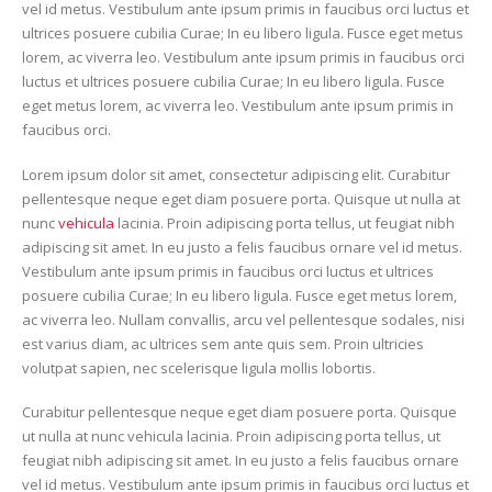
vel id metus. Vestibulum ante ipsum primis in faucibus orci luctus et
ultrices posuere cubilia Curae; In eu libero ligula. Fusce eget metus
lorem, ac viverra leo. Vestibulum ante ipsum primis in faucibus orci
luctus et ultrices posuere cubilia Curae; In eu libero ligula. Fusce
eget metus lorem, ac viverra leo. Vestibulum ante ipsum primis in
faucibus orci.
Lorem ipsum dolor sit amet, consectetur adipiscing elit. Curabitur
pellentesque neque eget diam posuere porta. Quisque ut nulla at
nunc
vehicula
lacinia. Proin adipiscing porta tellus, ut feugiat nibh
adipiscing sit amet. In eu justo a felis faucibus ornare vel id metus.
Vestibulum ante ipsum primis in faucibus orci luctus et ultrices
posuere cubilia Curae; In eu libero ligula. Fusce eget metus lorem,
ac viverra leo. Nullam convallis, arcu vel pellentesque sodales, nisi
est varius diam, ac ultrices sem ante quis sem. Proin ultricies
volutpat sapien, nec scelerisque ligula mollis lobortis.
Curabitur pellentesque neque eget diam posuere porta. Quisque
ut nulla at nunc vehicula lacinia. Proin adipiscing porta tellus, ut
feugiat nibh adipiscing sit amet. In eu justo a felis faucibus ornare
vel id metus. Vestibulum ante ipsum primis in faucibus orci luctus et