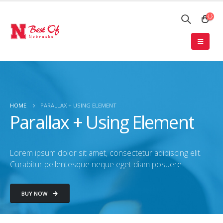
HOME
PARALLAX + USING ELEMENT
Parallax + Using Element
Lorem ipsum dolor sit amet, consectetur adipiscing elit.
Curabitur pellentesque neque eget diam posuere.
BUY NOW