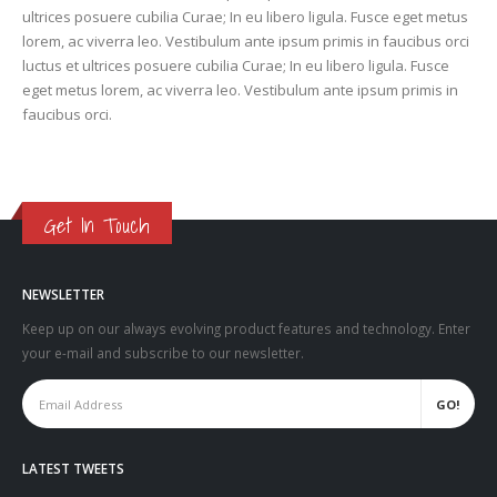
ultrices posuere cubilia Curae; In eu libero ligula. Fusce eget metus
lorem, ac viverra leo. Vestibulum ante ipsum primis in faucibus orci
luctus et ultrices posuere cubilia Curae; In eu libero ligula. Fusce
eget metus lorem, ac viverra leo. Vestibulum ante ipsum primis in
faucibus orci.
Get In Touch
NEWSLETTER
Keep up on our always evolving product features and technology. Enter
your e-mail and subscribe to our newsletter.
LATEST TWEETS