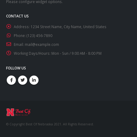
Please configure widget options.
CONTACT US
Address:
1234 Street Name, City Name, United States
Phone:
(123) 456-7890
Email:
mail@example.com
Working Days/Hours:
Mon - Sun / 9:00 AM - 8:00 PM
FOLLOW US
© Copyright Best Of Nebraska 2021. All Rights Reserved.